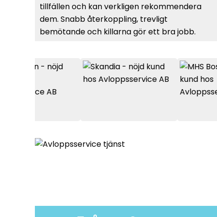
tillfällen och kan verkligen rekommendera
dem. Snabb återkoppling, trevligt
bemötande och killarna gör ett bra jobb.
Dessutom är de bra priser på de jobb som
utförs. Bara positivt från min sida.