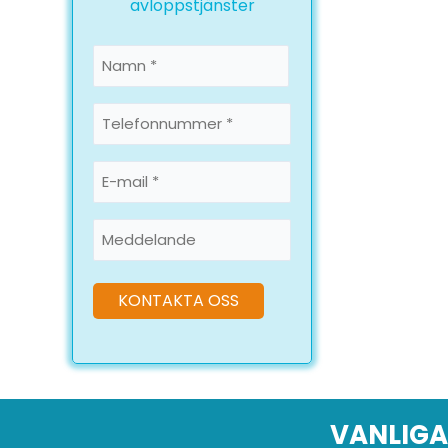
avloppstjänster
Namn
*
Namn
Telefonnummer
*
E-
mail
*
Meddelande
VANLIGA