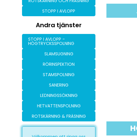
ROTSKÄRNING OCH FRÄSNING
STOPP I AVLOPP
Andra tjänster
STOPP I AVLOPP -
HÖGTRYCKSSPOLNING
SLAMSUGNING
RÖRINSPEKTION
STAMSPOLNING
SANERING
LEDNINGSSÖKNING
HETVATTENSPOLNING
ROTSKÄRNING & FRÄSNING
H
Välkommen att ringa oss