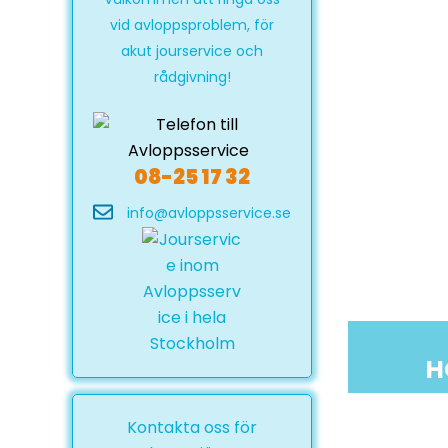
vid avloppsproblem, för
akut jourservice och
rådgivning!
08-25 17 32
info@avloppsservice.se
H
Kontakta oss för