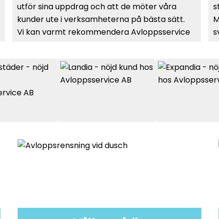
utför sina uppdrag och att de möter våra
s
kunder ute i verksamheterna på bästa sätt.
M
Vi kan varmt rekommendera Avloppsservice
s
och ser fram emot ett fortsatt bra och
i
trevligt samarbete med Jonny och hans
K
företag.”
e
T