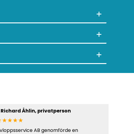
–
Richard Åhlin
, privatperson
–
Olof 
★★★★★
★★★
vloppsservice AB genomförde en
Jag är a