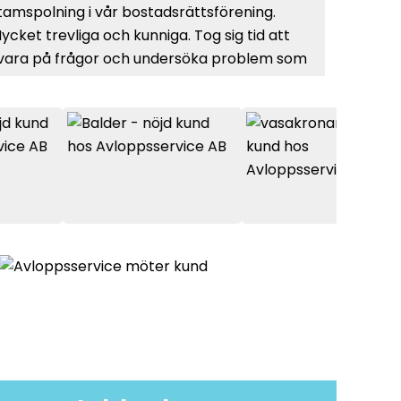
tamspolning i vår bostadsrättsförening.
Avlopps
ycket trevliga och kunniga. Tog sig tid att
effekti
vara på frågor och undersöka problem som
lyhörda
nte var relaterade till själva stamspolningen.
visar h
ommer utan tvekan att anlita dom vid
persona
ventuella framtida problem med avloppen.
behagli
oppservice!
att for
Avlopps