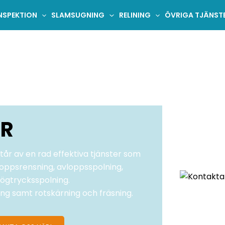
NSPEKTION
SLAMSUGNING
RELINING
ÖVRIGA TJÄNST
ER
år av en rad effektiva tjänster som
loppsrensning, avloppsspolning,
ögtrycksspolning.
ning samt rotskärning och fräsning.