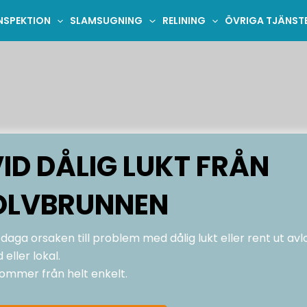
NSPEKTION
SLAMSUGNING
RELINING
ÖVRIGA TJÄNST
ID DÅLIG LUKT FRÅN
OLVBRUNNEN
ga orsaken till problem med dålig lukt eller rent ut avl
eller lokal.
 kommer från helt enkelt.