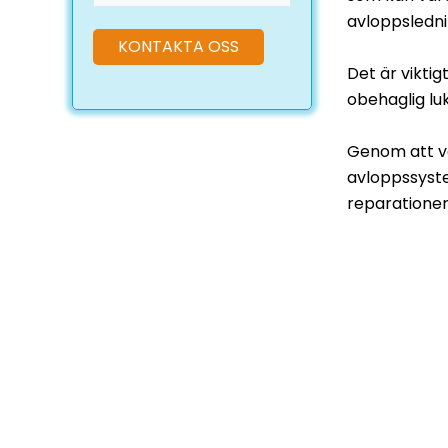
avloppsledni
Det är vikti
obehaglig lu
Genom att va
avloppssyst
reparationer