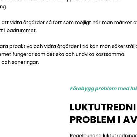
ng.
gt att vidta åtgärder så fort som möjligt när man märker a
kt i badrummet.
ra proaktiva och vidta åtgärder i tid kan man säkerställ
emet fungerar som det ska och undvika kostsamma
 och saneringar.
Förebygg problem med lu
LUKTUTREDN
PROBLEM I A
Regelbundna luktutredninga