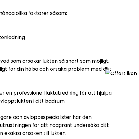
många olika faktorer såsom:
tenledning
å vad som orsakar lukten så snart som möjligt,
igt för din hälsa och orsaka problem med ditt
r en professionell luktutredning för att hjälpa
l avloppslukten i ditt badrum.
ggare och avloppsspecialister har den
trustningen för att noggrant undersöka ditt
 exakta orsaken till lukten.