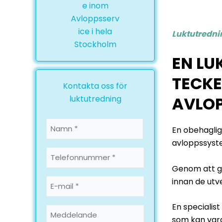
Luktutrednin
EN LU
TECKE
Kontakta oss för
AVLO
luktutredning
Namn
En obehaglig
*
avloppssyst
Namn
Telefonnummer
*
Genom att g
E-
innan de utve
mail
En specialist
*
Meddelande
som kan vara