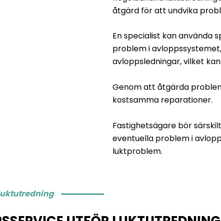
åtgärd för att undvika prob
En specialist kan använda sp
problem i avloppssystemet,
avloppsledningar, vilket kan
Genom att åtgärda probleme
kostsamma reparationer.
Fastighetsägare bör särskil
eventuella problem i avlop
luktproblem.
luktutredning
SSERVICE UTFÖR LUKTUTREDNIN