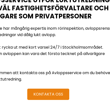
VÄL FASTIGHETSFÖRVALTARE OCH
GARE SOM PRIVATPERSONER
e har mångårig expertis inom rörinspektion, avloppsrens
dningar vid dålig lukt avlopp.
tt rycka ut med kort varsel 24/7 i Stockholmsområdet.
ån avloppen kan vara det första tecknet på allvarligare
mmen att kontakta oss på Avloppsservice om du behöve
ktutredning.
KONTAKTA OSS