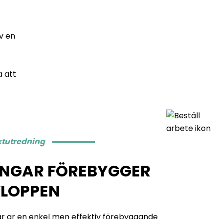
v en
a att
ktutredning
INGAR FÖREBYGGER
VLOPPEN
r är en enkel men effektiv förebyggande