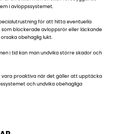
lem i avloppssystemet.
ecialutrustning för att hitta eventuella
 som blockerade avloppsrör eller läckande
 orsaka obehaglig lukt.
n i tid kan man undvika större skador och
t vara proaktiva när det gäller att upptäcka
pssystemet och undvika obehagliga
GAR