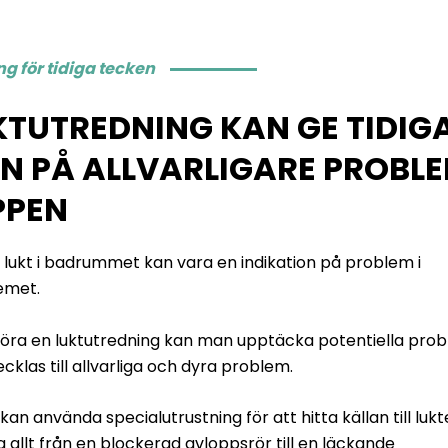
g för tidiga tecken
KTUTREDNING KAN GE TIDIG
N PÅ ALLVARLIGARE PROBLE
PPEN
 lukt i badrummet kan vara en indikation på problem i
emet.
öra en luktutredning kan man upptäcka potentiella pro
cklas till allvarliga och dyra problem.
 kan använda specialutrustning för att hitta källan till lukt
 allt från en blockerad avloppsrör till en läckande