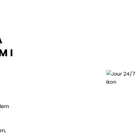
A
M I
blem
en,