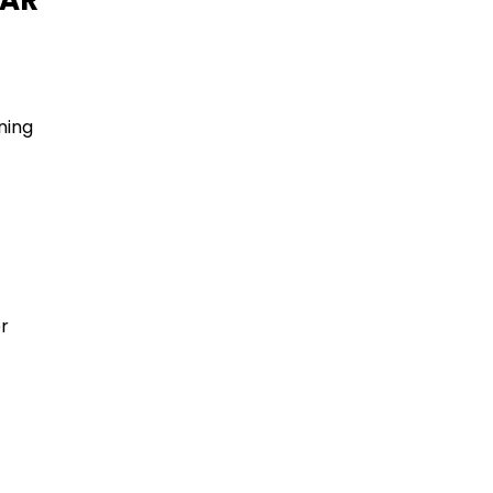
ning
r