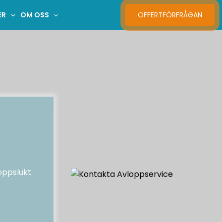
ER
OM OSS
OFFERTFÖRFRÅGAN
oppslukt