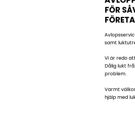
FÖR SÅ
FÖRETA
Avlopsservic
samt luktutre
Vi är redo a
Dålig lukt fr
problem.
Varmt välko
hjälp med lu