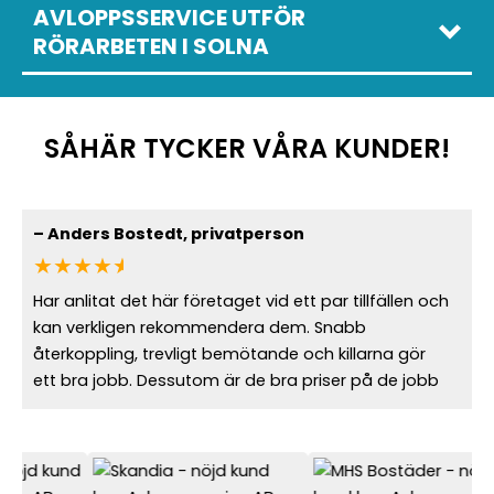
AVLOPPSSERVICE UTFÖR
RÖRARBETEN I SOLNA
SÅHÄR TYCKER VÅRA KUNDER!
–
Anders Bostedt
, privatperson
★★★★
★
Har anlitat det här företaget vid ett par tillfällen och
kan verkligen rekommendera dem. Snabb
återkoppling, trevligt bemötande och killarna gör
Solna, axplock
Solna kommun,
Solnaregionen
ett bra jobb. Dessutom är de bra priser på de jobb
axplock
axplock
som utförs. Bara positivt från min sida.
Solna Centrum
Bergshamra
Sundbyberg
–
Johanna Gustafsson
, Expandia
Skytteholm
Kungshamra
Sollentuna
★★★★★
Solna Station
Stocksundstorp
Danderyd