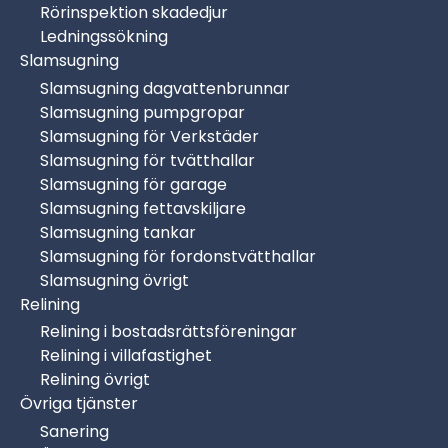
återkoppling.
Rörinspektion skadedjur
Ledningssökning
–
Simon Englund
, privatperson
Slamsugning
★★★★★
Slamsugning dagvattenbrunnar
Grymt bemötande, trevliga och utförde jobbet
Slamsugning pumpgropar
snabbt och proffsigt! Rekommenderas starkt.
Slamsugning för Verkstäder
Slamsugning för tvätthallar
Slamsugning för garage
Slamsugning fettavskiljare
Slamsugning tankar
–
Folke Nilsson
, privatperson
Slamsugning för fordonstvätthallar
★★★★★
Slamsugning övrigt
Relining
Väldigt nöjd! Fick ett akut avloppsstopp och ringde
Relining i bostadsrättsföreningar
till denna firma som kom direkt och fixade
Relining i villafastighet
problemet. Blev väldigt trevligt bemött och det var
Relining övrigt
tydligt att de var duktiga, effektiva och gjorde
Övriga tjänster
jobbet med noggrannhet. Rekommenderar!
Sanering