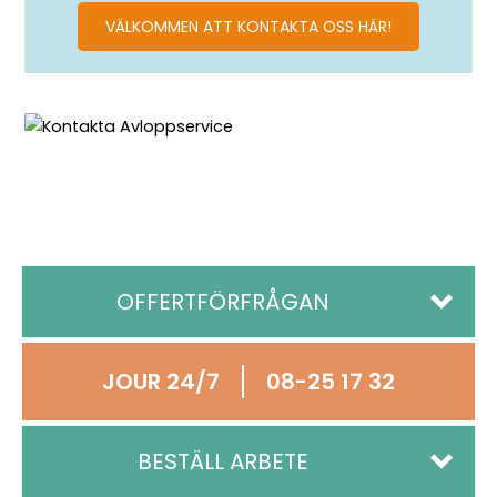
VÄLKOMMEN ATT KONTAKTA OSS HÄR!
OFFERTFÖRFRÅGAN
JOUR 24/7
08-25 17 32
Offertförfrågan
Namn
BESTÄLL ARBETE
*