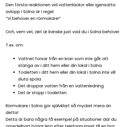
*
Den första reaktionen vid vattenläckor eller igensatta
Företag
avlopp i Solna är i regel:
”Vi behöver en rörmokare!”
Referens-/beställningsnr
Och, vem vet, det är kanske just vad du i Solna behöver.
T.ex. om:
Fakturamärkning
Vattnet forsar från en kran som inte går att
Beställare
stänga av i ditt hem eller din lokal i Solna
Toaletten i ditt hem eller din lokal i Solna inte vill
Namn
sluta spola
*
Det droppar vatten från en vattenledning
Namn
Det är stopp i toaletten
Telefon
*
Rörmokare i Solna gör självklart så mycket mera än
E-
detta!
post
Detta är bara några få exempel på situationer där du
omedelbart börjar leta efter telefonnumret till en bra
*