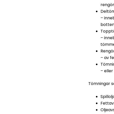
rengö
Deltö
– inne
botten
Toppt
– inne
tömmer
Rengö
– av fe
Tömni
– elle
Tömningar so
Spillolj
Fettavs
Oljeavs