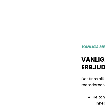
VANLIGA M
VANLIG
ERBJUD
Det finns ol
metoderna v
Heltö
– inne