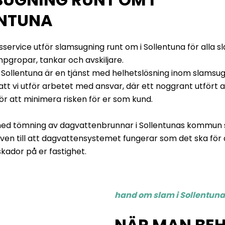
ENTUNA
service utför slamsugning runt om i Sollentuna för alla s
pgropar, tankar och avskiljare.
Sollentuna är en tjänst med helhetslösning inom slamsug
att vi utför arbetet med ansvar, där ett noggrant utfört 
ör att minimera risken för er som kund.
ed tömning av dagvattenbrunnar i Sollentunas kommun 
 även till att dagvattensystemet fungerar som det ska för 
skador på er fastighet.
hand om slam i Sollentun
NÄR MAN BE