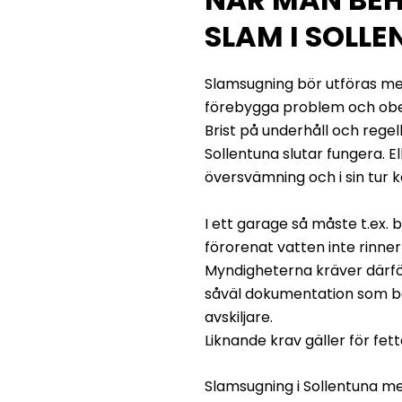
SLAM I SOLL
Slamsugning bör utföras me
förebygga problem och ob
Brist på underhåll och rege
Sollentuna slutar fungera. El
översvämning och i sin tur k
I ett garage så måste t.ex. b
förorenat vatten inte rinner
Myndigheterna kräver därfö
såväl dokumentation som b
avskiljare.
Liknande krav gäller för fett
Slamsugning i Sollentuna m