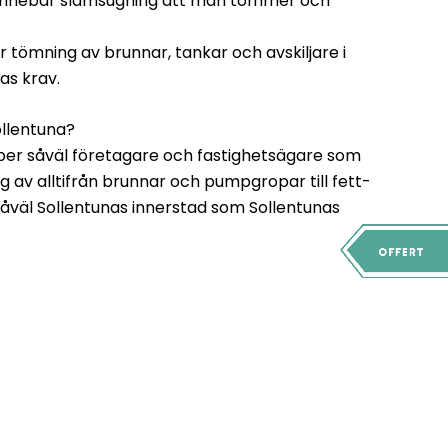
å innebär slamsugning att man tömmer och
er tömning av brunnar, tankar och avskiljare i
as krav.
llentuna?
jälper såväl företagare och fastighetsägare som
av alltifrån brunnar och pumpgropar till fett-
 såväl Sollentunas innerstad som Sollentunas