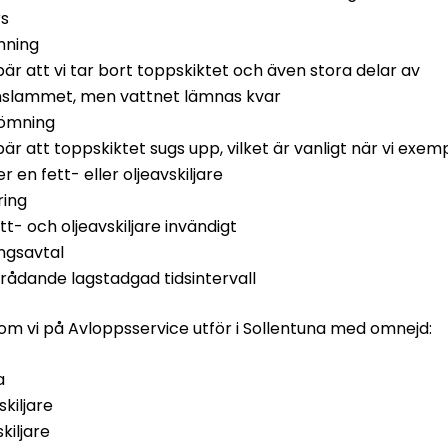
rs
mning
bär att vi tar bort toppskiktet och även stora delar av
slammet, men vattnet lämnas kvar
ömning
bär att toppskiktet sugs upp, vilket är vanligt när vi exem
 en fett- eller oljeavskiljare
ring
tt- och oljeavskiljare invändigt
ngsavtal
r rådande lagstadgad tidsintervall
m vi på Avloppsservice utför i Sollentuna med omnejd:
a
kiljare
kiljare