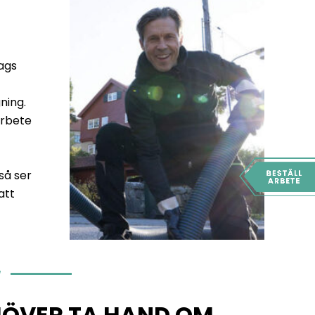
lags
ning.
arbete
så ser
att
a
HÖVER TA HAND OM