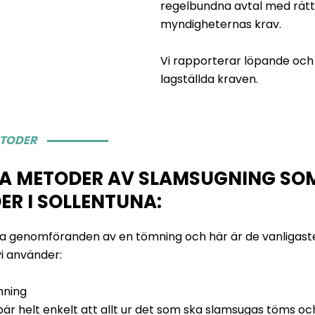
regelbundna avtal med rätt 
myndigheternas krav.
Vi rapporterar löpande och s
lagställda kraven.
ETODER
A METODER AV SLAMSUGNING SOM
ER I SOLLENTUNA:
ika genomföranden av en tömning och här är de vanligast
i använder:
mning
bär helt enkelt att allt ur det som ska slamsugas töms oc