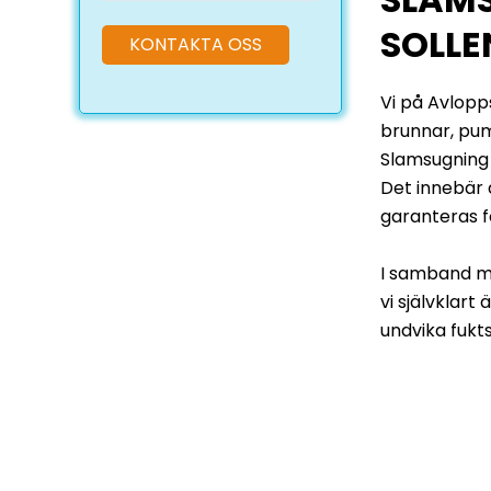
SOLL
Vi på Avlopps
brunnar, pum
Slamsugning 
Det innebär 
garanteras f
I samband m
vi självklart
undvika fukt