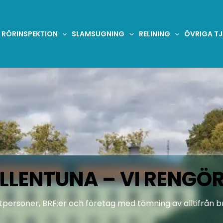
RÖRINSPEKTION
SLAMSUGNING
RELINING
ÖVRIGA T
LLENTUNA – VI RENGÖ
atpersoner, BRF:er och företag med tömning av alltifrån 