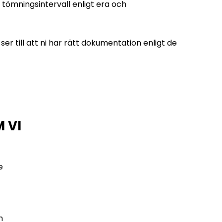
tömningsintervall enligt era och
er till att ni har rätt dokumentation enligt de
 VI
e
h