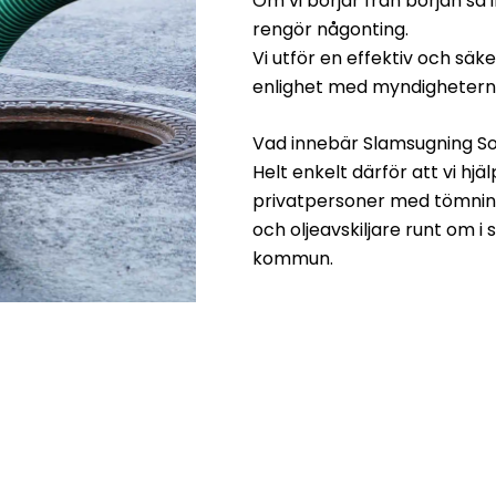
Om vi börjar från början s
rengör någonting.
Vi utför en effektiv och säk
enlighet med myndighetern
Vad innebär Slamsugning So
Helt enkelt därför att vi h
privatpersoner med tömning 
och oljeavskiljare runt om i
kommun.