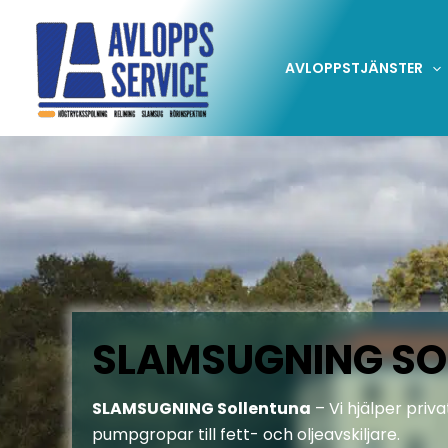
Hoppa
till
innehåll
AVLOPPSTJÄNSTER
SLAMSUGNING SO
SLAMSUGNING Sollentuna
– Vi hjälper priv
pumpgropar till fett- och oljeavskiljare.