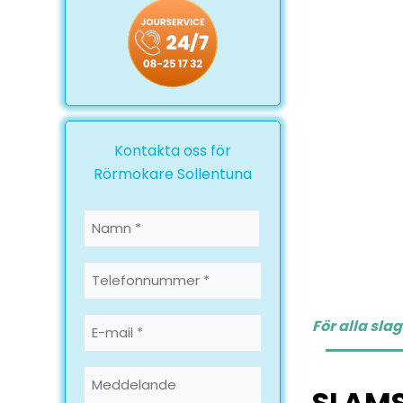
Kontakta oss för
Rörmokare Sollentuna
Namn
*
Namn
Telefonnummer
*
E-
För alla sla
mail
*
Meddelande
SLAMS