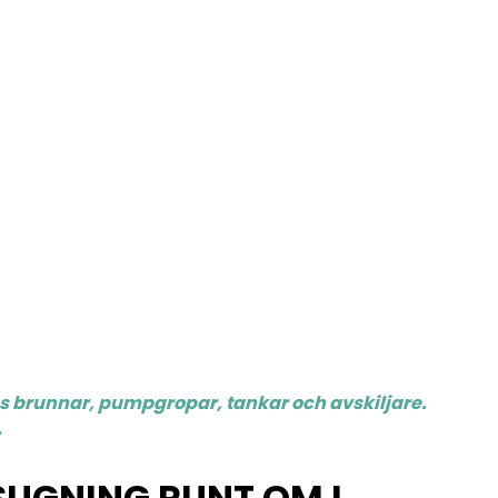
gs brunnar, pumpgropar, tankar och avskiljare.
UGNING RUNT OM I