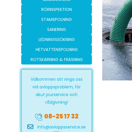
RÖRINSPEKTION
STAMSPOLNING
SANERING
LEDNINGSSÖKNING
HETVATTENSPOLNING
ROTSKÄRNING & FRÄSNING
Välkommen att ringa oss
vid avloppsproblem, för
akut jourservice och
rådgivning!
08-25 17 32
info@avloppsservice.se