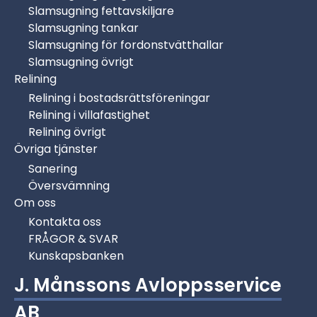
Slamsugning fettavskiljare
Slamsugning tankar
–
Folke Nilsson
, privatperson
Slamsugning för fordonstvätthallar
★★★★★
Slamsugning övrigt
Relining
Väldigt nöjd! Fick ett akut avloppsstopp och ringde
Relining i bostadsrättsföreningar
till denna firma som kom direkt och fixade
Relining i villafastighet
problemet. Blev väldigt trevligt bemött och det var
Relining övrigt
tydligt att de var duktiga, effektiva och gjorde
Övriga tjänster
jobbet med noggrannhet. Rekommenderar!
Sanering
Översvämning
Om oss
Kontakta oss
FRÅGOR & SVAR
Kunskapsbanken
J. Månssons Avloppsservice
AB