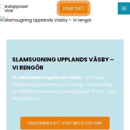
Hoppa
JOUR 24/7
till
Ma
innehåll
Me
SLAMSUGNING UPPLANDS VÄSBY –
VI RENGÖR
SLAMSUGNING Upplands Väsby
– Vi hjälper
både privatpersoner och företag med tömning
av alltifrån brunnar och pumpgropar till fett- och
oljeavskiljare.
VÄLKOMMEN ATT KONTAKTA OSS HÄR!