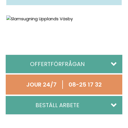
OFFERTFÖRFRÅGAN
JOUR 24/7
08-25 17 32
Offertförfrågan
Namn
BESTÄLL ARBETE
*
Namn
Telefon
*