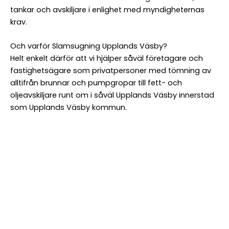
tankar och avskiljare i enlighet med myndigheternas
krav.
Referens-/beställningsnr
Och varför Slamsugning Upplands Väsby?
Fakturamärkning
Helt enkelt därför att vi hjälper såväl företagare och
fastighetsägare som privatpersoner med tömning av
alltifrån brunnar och pumpgropar till fett- och
Beställare
oljeavskiljare runt om i såväl Upplands Väsby innerstad
som Upplands Väsby kommun.
Namn
*
Namn
Telefon
*
E-
post
*
Övriga
kommentarer