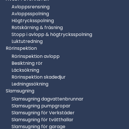
problemet. Blev väldigt trevligt bemött och det var
Avloppsrensning
tydligt att de var duktiga, effektiva och gjorde
Avloppsspolning
jobbet med noggrannhet. Rekommenderar!
Högtrycksspolning
Rotskärning & fräsning
–
Martin Berg
, Balder
Stopp i avlopp & högtrycksspolning
★★★★★
Luktutredning
Sedan många år har vi på Balder köpt tjänster via
Rörinspektion
Avloppsservice. Vi uppskattar deras vänliga och
Rörinspektion avlopp
tillmötesgående arbetssätt där kund står i fokus.
Besiktning rör
Arbetet utförs alltid med ansvar och snabb
Läcksökning
återkoppling.
Rörinspektion skadedjur
Ledningssökning
–
Simon Englund
, privatperson
Slamsugning
★★★★★
Slamsugning dagvattenbrunnar
Grymt bemötande, trevliga och utförde jobbet
Slamsugning pumpgropar
snabbt och proffsigt! Rekommenderas starkt.
Slamsugning för Verkstäder
Slamsugning för tvätthallar
Slamsugning för garage