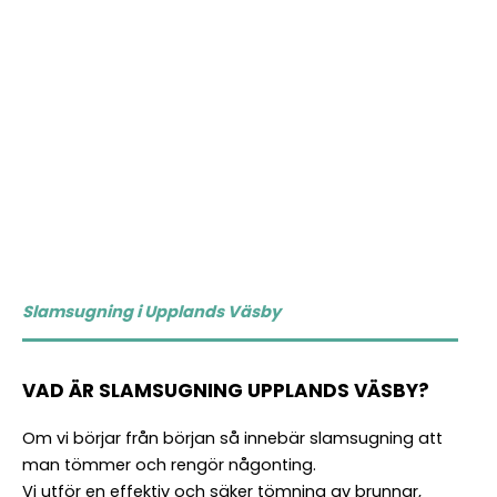
Befolkning
Nykund
E-
post
Vilka tjänster vill du ha hjälp med
som Befintlig kund?
*
Företag
Vilka
Avlopp
Förnamn
tjänster
Relining
Vilka tjänster?
*
Slamsugning
Rörinspektion
Vilka
Avlopp
Stamspolning
tjänster
Relining
Sanering
*
Slamsugning
Övrigt
Slamsugning i Upplands Väsby
Rörinspektion
Stamspolning
Beskriv
Sanering
ditt
VAD ÄR SLAMSUGNING UPPLANDS VÄSBY?
Övrigt
ärende
Kundnummer
Om vi börjar från början så innebär slamsugning att
Meddelande
*
man tömmer och rengör någonting.
Företag
Vi utför en effektiv och säker tömning av brunnar,