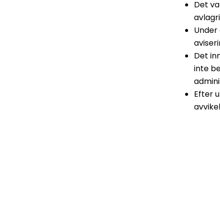
Det va
avlagr
Under 
aviser
Det in
inte b
admini
Efter 
avvike