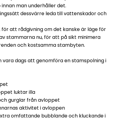
innan man underhåller det.
lningssätt dessvärre leda till vattenskador och
 för att rådgivning om det kanske är läge för
av stammarna nu, för att på sikt minimera
gsärenden och kostsamma stambyten.
n vara dags att genomföra en stamspolning i
ppet
pet luktar illa
och gurglar från avloppet
narnas aktivitet i avloppen
g, extra omfattande bubblande och kluckande i