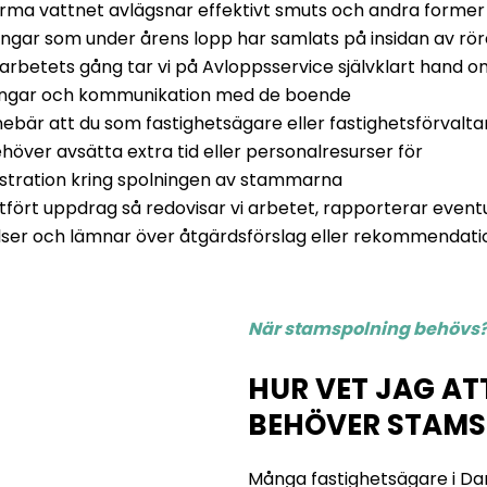
rma vattnet avlägsnar effektivt smuts och andra former
ingar som under årens lopp har samlats på insidan av rö
arbetets gång tar vi på Avloppsservice självklart hand o
ingar och kommunikation med de boende
nebär att du som fastighetsägare eller fastighetsförvalta
ehöver avsätta extra tid eller personalresurser för
stration kring spolningen av stammarna
utfört uppdrag så redovisar vi arbetet, rapporterar event
lser och lämnar över åtgärdsförslag eller rekommendati
När stamspolning behövs
HUR VET JAG AT
BEHÖVER STAMS
Många fastighetsägare i Da