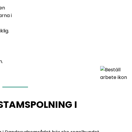
den
rna i
lig.
n.
STAMSPOLNING I