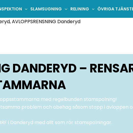
NSPEKTION
SLAMSUGNING
RELINING
ÖVRIGA TJÄNST
G DANDERYD – RENSA
TAMMARNA
vloppsstammarna med regelbunden stamspolning!
stsamma problem och obehag såsom stopp i avloppen 
 BRF i Danderyd med allt som rör stamspolningar.