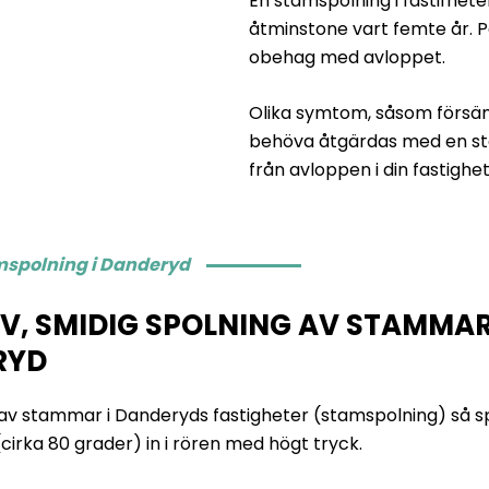
En stamspolning i fastifhet
åtminstone vart femte år. 
obehag med avloppet.
Olika symtom, såsom försä
behöva åtgärdas med en sta
från avloppen i din fastigh
amspolning i Danderyd
IV, SMIDIG SPOLNING AV STAMMAR
RYD
 av stammar i Danderyds fastigheter (stamspolning) så s
cirka 80 grader) in i rören med högt tryck.