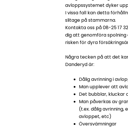
avloppssystemet dyker upp 
I vissa fall kan detta förhål
slitage på stammarna.
Kontakta oss på 08-25 17 32
dig att genomföra spolning 
risken för dyra försäkrin
Några tecken på att det ka
Danderyd är:
Dålig avrinning i avlo
Man upplever att avlop
Det bubblar, kluckar 
Man påverkas av gran
(t.ex. dålig avrinnin
avloppet, etc)
Översvämningar