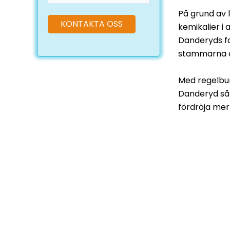
På grund av
kemikalier i
Danderyds fa
stammarna dä
Med regelbun
Danderyd så 
fördröja me