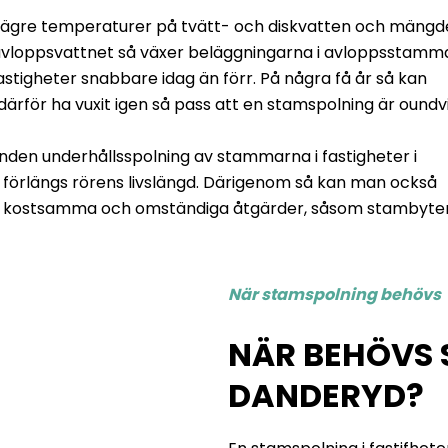
 lägre temperaturer på tvätt- och diskvatten och mäng
 avloppsvattnet så växer beläggningarna i avloppsstamma
stigheter snabbare idag än förr. På några få år så kan
rför ha vuxit igen så pass att en stamspolning är oundvik
den underhållsspolning av stammarna i fastigheter i
förlängs rörens livslängd. Därigenom så kan man också
r kostsamma och omständiga åtgärder, såsom stambyte
När stamspolning behövs
NÄR BEHÖVS 
DANDERYD?