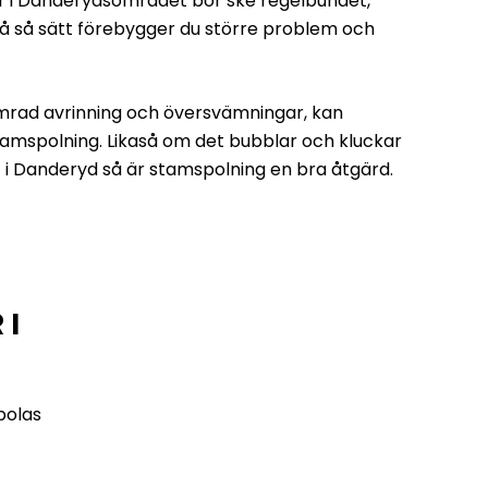
er i Danderydsområdet bör ske regelbundet,
På så sätt förebygger du större problem och
mrad avrinning och översvämningar, kan
mspolning. Likaså om det bubblar och kluckar
et i Danderyd så är stamspolning en bra åtgärd.
 I
polas