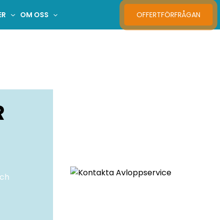
ER
OM OSS
OFFERTFÖRFRÅGAN
R
och