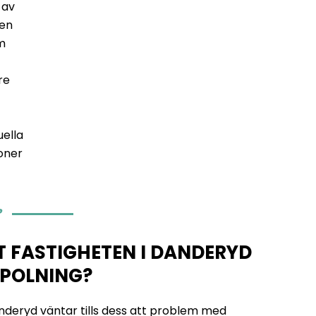
 av
ren
m
re
uella
oner
?
T FASTIGHETEN I DANDERYD
POLNING?
nderyd väntar tills dess att problem med