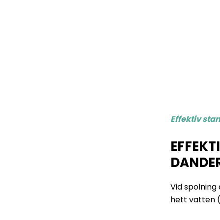
Effektiv st
EFFEKT
DANDE
Vid spolning
hett vatten (