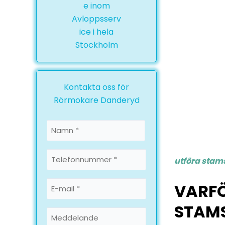
Kontakta oss för
Rörmokare Danderyd
Namn
*
Namn
Telefonnummer
utföra stam
*
E-
VARF
mail
STAMS
*
Meddelande