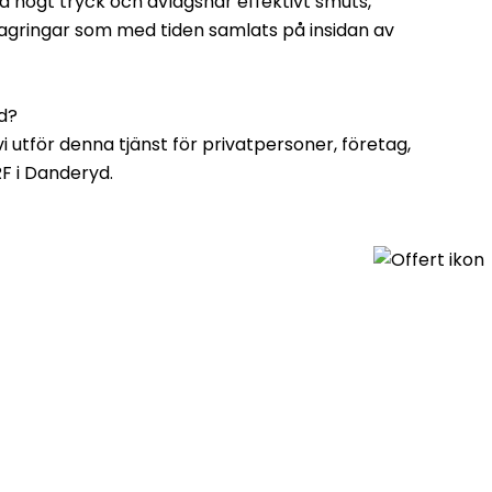
ed högt tryck och avlägsnar effektivt smuts,
agringar som med tiden samlats på insidan av
d?
vi utför denna tjänst för privatpersoner, företag,
RF i Danderyd.