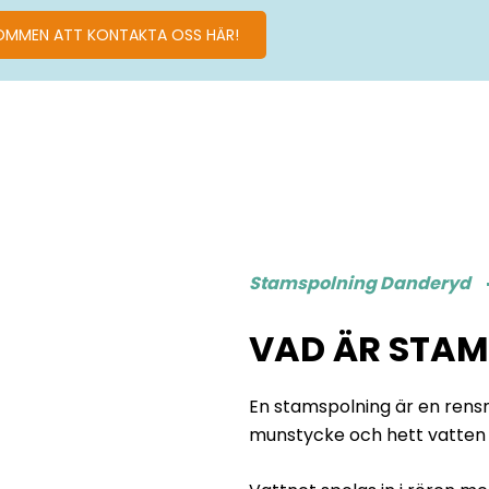
OMMEN ATT KONTAKTA OSS HÄR!
Stamspolning Danderyd
VAD ÄR STA
En
stamspolning
är en rens
munstycke och hett vatten 