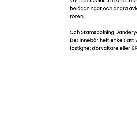
Vattnet spolas in i rören m
beläggningar och andra avl
rören.
Och Stamspolning Dandery
Det innebär helt enkelt att 
fastighetsförvaltare eller B