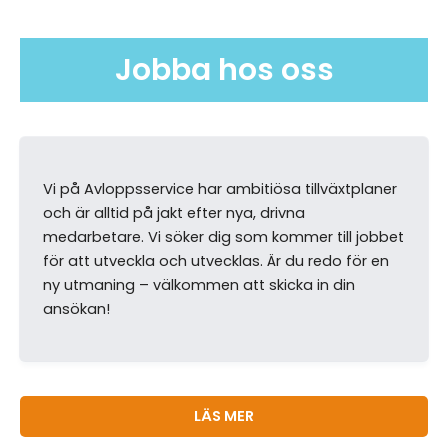
specialbyggd kombibil som kan utföra jobb många
trevligt bemötande.
andra inte kan.
Jobba hos oss
–
Bo Fogelberg
, Vasakronan
★★★★★
Vi på Avloppsservice har ambitiösa tillväxtplaner
Det finns bara positiva saker att skriva om
och är alltid på jakt efter nya, drivna
Avloppsservice. Personalen är ett föredöme inom
medarbetare. Vi söker dig som kommer till jobbet
branschen på så sätt att de alltid kommer i tid och
för att utveckla och utvecklas. Är du redo för en
lämnar det alltid snyggt och rent efter sig. En annan
ny utmaning – välkommen att skicka in din
sak som är positivt är bredden i deras tjänster.
ansökan!
–
Christian Lundberg
, privatperson
★★★★☆
Välfungerande familjeföretag med gedigen
LÄS MER
kunskap och genomgående trevliga medarbetare.
Första jobbet var ett jourärende – de anlände till