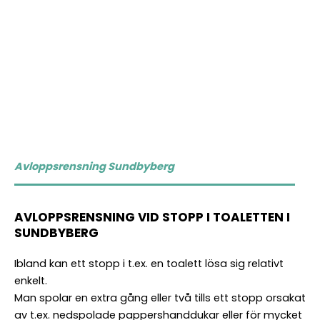
post
Vilka tjänster vill du ha hjälp med
som Befintlig kund?
*
Företag
Vilka
Avlopp
Förnamn
tjänster
Relining
Vilka tjänster?
*
Slamsugning
Rörinspektion
Vilka
Avlopp
Stamspolning
tjänster
Relining
Sanering
*
Slamsugning
Övrigt
Avloppsrensning Sundbyberg
Rörinspektion
Stamspolning
Beskriv
Sanering
ditt
AVLOPPSRENSNING VID STOPP I TOALETTEN I
Övrigt
ärende
SUNDBYBERG
Kundnummer
Meddelande
*
Ibland kan ett stopp i t.ex. en toalett lösa sig relativt
Företag
enkelt.
Man spolar en extra gång eller två tills ett stopp orsakat
av t.ex. nedspolade pappershanddukar eller för mycket