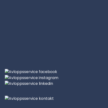
jobbet med noggrannhet. Rekommenderar!
–
Martin Berg
, Balder
★★★★
★
Sedan många år har vi på Balder köpt tjänster via
Avloppsservice. Vi uppskattar deras vänliga och
tillmötesgående arbetssätt där kund står i fokus.
Arbetet utförs alltid med ansvar och snabb
återkoppling.
–
Simon Englund
, privatperson
★★★★★
Grymt bemötande, trevliga och utförde jobbet
snabbt och proffsigt! Rekommenderas starkt.
–
Folke Nilsson
, privatperson