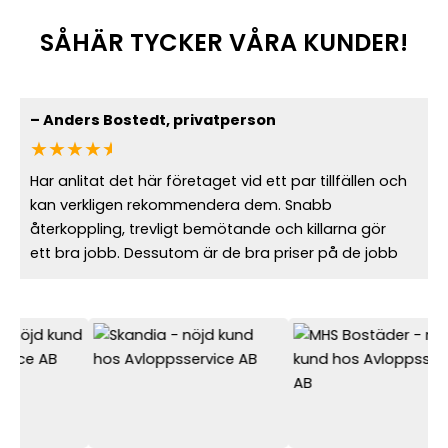
SÅHÄR TYCKER VÅRA KUNDER!
–
Anders Bostedt
, privatperson
★★★★
★
Har anlitat det här företaget vid ett par tillfällen och
kan verkligen rekommendera dem. Snabb
återkoppling, trevligt bemötande och killarna gör
ett bra jobb. Dessutom är de bra priser på de jobb
som utförs. Bara positivt från min sida.
Sundbyberg,
Sundbybergs
Sundbyberg
axplock
kommun, axplock
axplock
–
Johanna Gustafsson
, Expandia
★★★★★
Sundbybergs
Centrala Sundbyberg
Sollentuna
centrum
Rissne
Solna
Vi är väldigt nöjda med hur Avloppsservice utför
Sundbybergs
Duvbo
Stockholm
sina uppdrag och att de möter våra kunder ute i
station
Hallonbergen
Bromma
verksamheterna på bästa sätt. Vi kan varmt