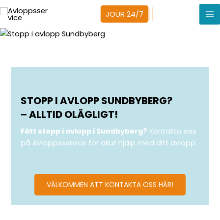
Hoppa
JOUR 24/7
till
Ma
innehåll
Me
STOPP I AVLOPP SUNDBYBERG?
– ALLTID OLÄGLIGT!
Fått stopp i avlopp i Sundbyberg?
Kontakta oss
på Avloppsservice för akut hjälp med ditt avlopp
VÄLKOMMEN ATT KONTAKTA OSS HÄR!