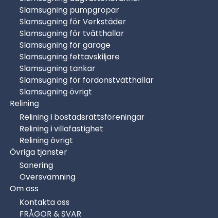
Grymt bemötande, trevliga och utförde jobbet
Slamsugning pumpgropar
snabbt och proffsigt! Rekommenderas starkt.
Slamsugning för Verkstäder
Slamsugning för tvätthallar
Slamsugning för garage
Slamsugning fettavskiljare
Slamsugning tankar
–
Folke Nilsson
, privatperson
Slamsugning för fordonstvätthallar
★★★★★
Slamsugning övrigt
Relining
Väldigt nöjd! Fick ett akut avloppsstopp och ringde
Relining i bostadsrättsföreningar
till denna firma som kom direkt och fixade
Relining i villafastighet
problemet. Blev väldigt trevligt bemött och det var
Relining övrigt
tydligt att de var duktiga, effektiva och gjorde
Övriga tjänster
jobbet med noggrannhet. Rekommenderar!
Sanering
Översvämning
Om oss
Kontakta oss
FRÅGOR & SVAR