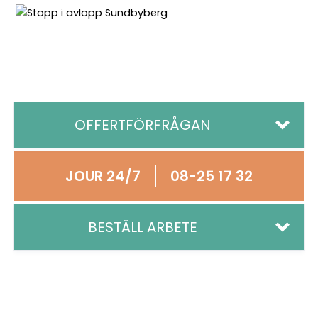
OFFERTFÖRFRÅGAN
JOUR 24/7
08-25 17 32
Offertförfrågan
Namn
BESTÄLL ARBETE
*
Namn
Telefon
*
Befolkning
Nykund
E-