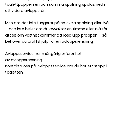
Referens-/beställningsnr
toalettpapper i en och samma spolning spolas ned i
ett vidare avloppsrör.
Fakturamärkning
Men om det inte fungerar på en extra spolning eller två
– och inte heller om du avvaktar en timme eller två för
Beställare
att se om vattnet kommer att lösa upp proppen – så
behöver du proffshjälp för en avloppsrensning.
Namn
*
Avloppsservice har mångårig erfarenhet
Namn
av
avloppsrensning
.
Telefon
Kontakta oss på Avloppsservice om du har ett stopp i
*
toaletten.
E-
post
*
Övriga
kommentarer